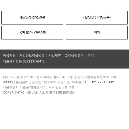
개강일정(취업교육)
개강일정(IT직무교육)
국비대상자 간편조회
위치
이용약관
개인정보취급방침
사업제휴
고객상담센터
위치
대표문의전화 02-2231-6412
(주)HBI기술연구소 에이콘아카데미 홍대| 대표: 성 영 한 | 사업자등록번호:101-86-
89995 | 통신판매업신고증 : 제 2022-서울마포-1597호 |
TEL: 02-2231-6412
서울특별시 마포구 양화로 122 LAB7 빌딩 3층, 4층
COPYRIGHT(C) HBILAB. ALL RIGHTS RESERVED.