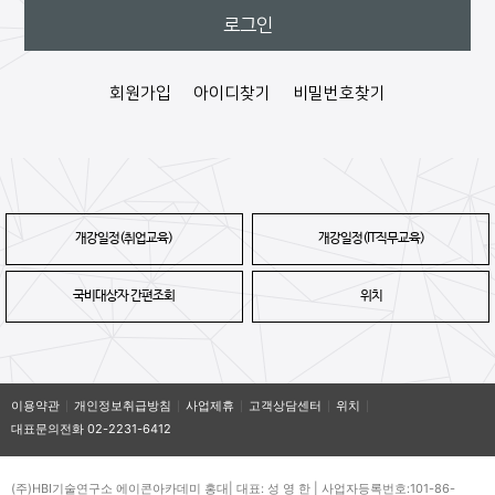
회원가입
아이디찾기
비밀번호찾기
개강일정(취업교육)
개강일정(IT직무교육)
국비대상자 간편조회
위치
이용약관
개인정보취급방침
사업제휴
고객상담센터
위치
대표문의전화 02-2231-6412
(주)HBI기술연구소 에이콘아카데미 홍대| 대표: 성 영 한 | 사업자등록번호:101-86-