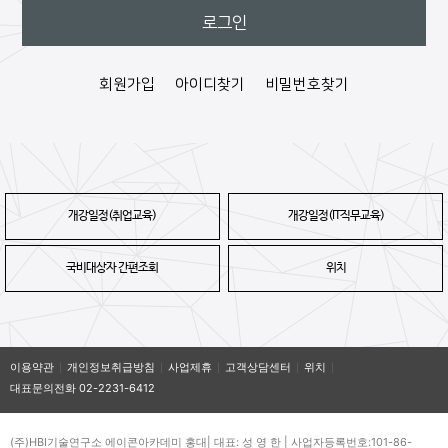
회원가입
아이디찾기
비밀번호찾기
개강일정(취업교육)
개강일정(IT직무교육)
국비대상자 간편조회
위치
이용약관
개인정보취급방침
사업제휴
고객상담센터
위치
대표문의전화 02-2231-6412
(주)HBI기술연구소 에이콘아카데미 홍대| 대표: 성 영 한 | 사업자등록번호:101-86-